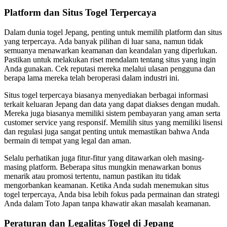
Platform dan Situs Togel Terpercaya
Dalam dunia togel Jepang, penting untuk memilih platform dan situs
yang terpercaya. Ada banyak pilihan di luar sana, namun tidak
semuanya menawarkan keamanan dan keandalan yang diperlukan.
Pastikan untuk melakukan riset mendalam tentang situs yang ingin
Anda gunakan. Cek reputasi mereka melalui ulasan pengguna dan
berapa lama mereka telah beroperasi dalam industri ini.
Situs togel terpercaya biasanya menyediakan berbagai informasi
terkait keluaran Jepang dan data yang dapat diakses dengan mudah.
Mereka juga biasanya memiliki sistem pembayaran yang aman serta
customer service yang responsif. Memilih situs yang memiliki lisensi
dan regulasi juga sangat penting untuk memastikan bahwa Anda
bermain di tempat yang legal dan aman.
Selalu perhatikan juga fitur-fitur yang ditawarkan oleh masing-
masing platform. Beberapa situs mungkin menawarkan bonus
menarik atau promosi tertentu, namun pastikan itu tidak
mengorbankan keamanan. Ketika Anda sudah menemukan situs
togel terpercaya, Anda bisa lebih fokus pada permainan dan strategi
Anda dalam Toto Japan tanpa khawatir akan masalah keamanan.
Peraturan dan Legalitas Togel di Jepang