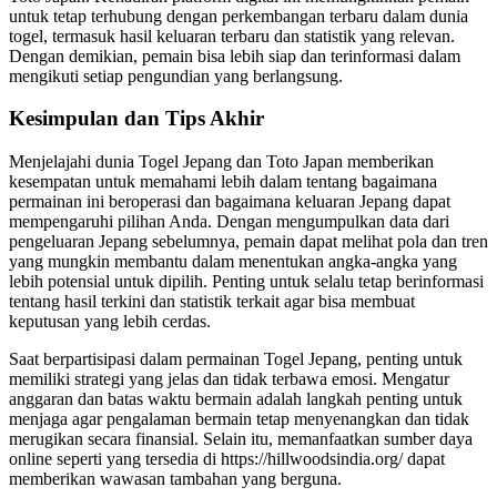
untuk tetap terhubung dengan perkembangan terbaru dalam dunia
togel, termasuk hasil keluaran terbaru dan statistik yang relevan.
Dengan demikian, pemain bisa lebih siap dan terinformasi dalam
mengikuti setiap pengundian yang berlangsung.
Kesimpulan dan Tips Akhir
Menjelajahi dunia Togel Jepang dan Toto Japan memberikan
kesempatan untuk memahami lebih dalam tentang bagaimana
permainan ini beroperasi dan bagaimana keluaran Jepang dapat
mempengaruhi pilihan Anda. Dengan mengumpulkan data dari
pengeluaran Jepang sebelumnya, pemain dapat melihat pola dan tren
yang mungkin membantu dalam menentukan angka-angka yang
lebih potensial untuk dipilih. Penting untuk selalu tetap berinformasi
tentang hasil terkini dan statistik terkait agar bisa membuat
keputusan yang lebih cerdas.
Saat berpartisipasi dalam permainan Togel Jepang, penting untuk
memiliki strategi yang jelas dan tidak terbawa emosi. Mengatur
anggaran dan batas waktu bermain adalah langkah penting untuk
menjaga agar pengalaman bermain tetap menyenangkan dan tidak
merugikan secara finansial. Selain itu, memanfaatkan sumber daya
online seperti yang tersedia di https://hillwoodsindia.org/ dapat
memberikan wawasan tambahan yang berguna.