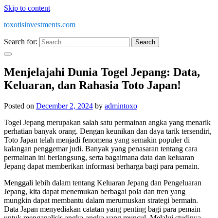
Skip to content
toxotisinvestments.com
Search for:
Menjelajahi Dunia Togel Jepang: Data,
Keluaran, dan Rahasia Toto Japan!
Posted on
December 2, 2024
by
admintoxo
Togel Jepang merupakan salah satu permainan angka yang menarik
perhatian banyak orang. Dengan keunikan dan daya tarik tersendiri,
Toto Japan telah menjadi fenomena yang semakin populer di
kalangan penggemar judi. Banyak yang penasaran tentang cara
permainan ini berlangsung, serta bagaimana data dan keluaran
Jepang dapat memberikan informasi berharga bagi para pemain.
Menggali lebih dalam tentang Keluaran Jepang dan Pengeluaran
Jepang, kita dapat menemukan berbagai pola dan tren yang
mungkin dapat membantu dalam merumuskan strategi bermain.
Data Japan menyediakan catatan yang penting bagi para pemain
untuk menganalisis angka-angka yang muncul. Melalui studinya,