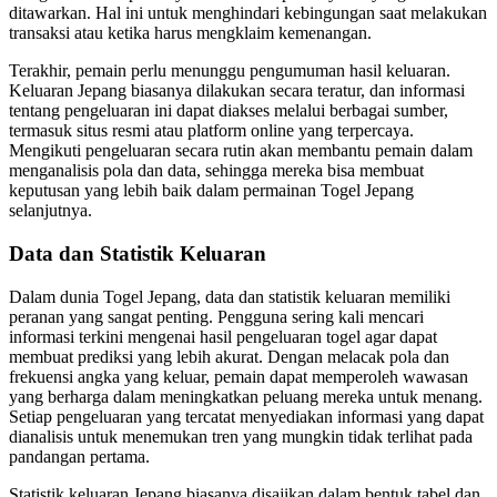
ditawarkan. Hal ini untuk menghindari kebingungan saat melakukan
transaksi atau ketika harus mengklaim kemenangan.
Terakhir, pemain perlu menunggu pengumuman hasil keluaran.
Keluaran Jepang biasanya dilakukan secara teratur, dan informasi
tentang pengeluaran ini dapat diakses melalui berbagai sumber,
termasuk situs resmi atau platform online yang terpercaya.
Mengikuti pengeluaran secara rutin akan membantu pemain dalam
menganalisis pola dan data, sehingga mereka bisa membuat
keputusan yang lebih baik dalam permainan Togel Jepang
selanjutnya.
Data dan Statistik Keluaran
Dalam dunia Togel Jepang, data dan statistik keluaran memiliki
peranan yang sangat penting. Pengguna sering kali mencari
informasi terkini mengenai hasil pengeluaran togel agar dapat
membuat prediksi yang lebih akurat. Dengan melacak pola dan
frekuensi angka yang keluar, pemain dapat memperoleh wawasan
yang berharga dalam meningkatkan peluang mereka untuk menang.
Setiap pengeluaran yang tercatat menyediakan informasi yang dapat
dianalisis untuk menemukan tren yang mungkin tidak terlihat pada
pandangan pertama.
Statistik keluaran Jepang biasanya disajikan dalam bentuk tabel dan