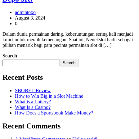
admintoxo
August 3, 2024
0
Dalam dunia permainan daring, keberuntungan sering kali menjadi
kunci untuk meraih kemenangan. Saat ini, Nenekslot hadir sebagai
pilihan menarik bagi para pecinta permainan slot di […]
Search
Search
Recent Posts
SBOBET Review
How to Win Big in a Slot Machine
What is a Lottery?
What Is a Casino?
How Does a Sportsbook Make Money?
Recent Comments